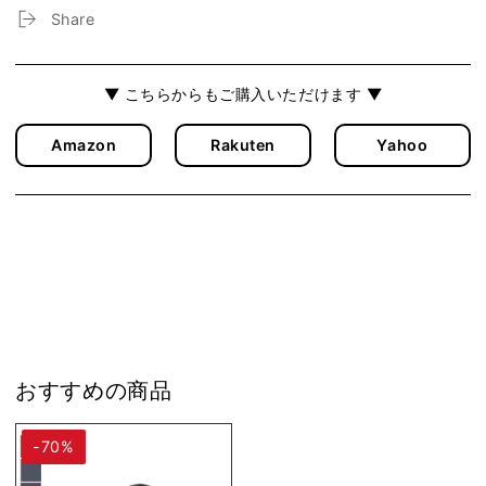
ッ
ッ
Share
グ
グ
[DRT]
[DRT]
[SS2412]
[SS2412]
▼ こちらからもご購入いただけます ▼
の
の
数
数
Amazon
Rakuten
Yahoo
量
量
を
を
減
増
ら
や
す
す
おすすめの商品
-70%