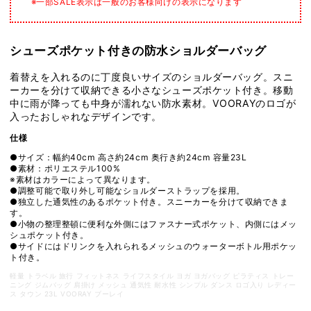
※一部SALE表示は一般のお客様向けの表示になります
ッ
ッ
フ
フ
ル
ル
シューズポケット付きの防水ショルダーバッグ
BURNER
BURNER
GYM
GYM
着替えを入れるのに丁度良いサイズのショルダーバッグ。スニ
DUFFEL
DUFFEL
ーカーを分けて収納できる小さなシューズポケット付き。移動
／
／
中に雨が降っても中身が濡れない防水素材。VOORAYのロゴが
ボ
ボ
入ったおしゃれなデザインです。
ス
ス
仕様
ト
ト
●サイズ：幅約40cm 高さ約24cm 奥行き約24cm 容量23L
ン
ン
●素材：ポリエステル100%
バ
バ
※素材はカラーによって異なります。
●調整可能で取り外し可能なショルダーストラップを採用。
ッ
ッ
●独立した通気性のあるポケット付き。スニーカーを分けて収納できま
グ
グ
す。
●小物の整理整頓に便利な外側にはファスナー式ポケット、内側にはメッ
シ
シ
シュポケット付き。
ョ
ョ
●サイドにはドリンクを入れられるメッシュのウォーターボトル用ポケッ
ト付き。
ル
ル
ダ
ダ
軽量 トラベル 旅行 フィットネス ライフスタイル ヨガ ヨガバッグ ピラティス トレー
ニング ジムバッグ 肩掛け メッシュ 通気性 耐水性 シンプル ダンス ロゴ入り レディー
ー
ー
ス タウン 23L VOORAY ブーレイ
バ
バ