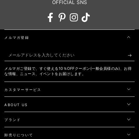
OFFICIAL SNS
Facebook
Pinterest
Instagram
TikTok
メルマガ登録
メ
ー
メルマガご登録で、すぐ使える10％OFFクーポン(一般会員様のみ)、お得
ル
な情報、ニュース、イベントをお届けします。
ア
カスタマーサービス
ド
レ
ABOUT US
ス
を
ブランド
入
卸売りについて