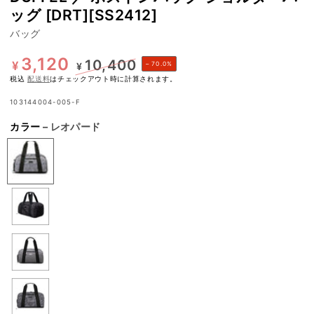
ッグ [DRT][SS2412]
バッグ
3,120
10,400
¥
¥
– 70.0%
特
税込
配送料
はチェックアウト時に計算されます。
定
価
価
103144004-005-F
カラー
– レオパード