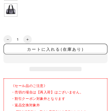
数
70%OFF[SALE]
70%OFF[SALE]
量
[VOORAY]
[VOORAY]
カートに入れる(在庫あり)
ブ
ブ
ー
ー
レ
レ
イ
イ
バ
バ
ー
ー
《セール品のご注意》
ナ
ナ
ー
ー
・売切の場合は【再入荷】はございません。
ジ
ジ
・割引クーポン対象外となります
ム
ム
・返品交換対象外
ダ
ダ