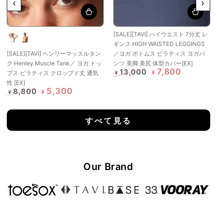
‹
›
[SALE][TAVI] ハイウエスト 7分丈 レ
コ
キ
ギンス HIGH WAISTED LEGGINGS
コ
ャ
[SALE][TAVI] ヘンリーマッスルタン
／ヨガ ボトムス ピラティス ヨガパ
ナ
メ
ク Henley Muscle Tank／ ヨガ トッ
ンツ 美脚 美尻 体型カバー[EX]
ッ
ル
7,800
13,000
¥
プス ピラティス クロップド丈 通気
¥
ツ
定
特
性 [EX]
価
価
5,300
8,800
¥
¥
定
特
価
価
すべて見る
Our Brand