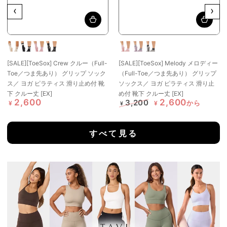
‹
›
リ
オ
カ
ペ
カ
ラ
グ
フ
ー
メ
タ
メ
ベ
レ
[SALE][ToeSox] Crew クルー（Full-
[SALE][ToeSox] Melody メロディー
レ
ツ
リ
ル
リ
ン
ー
Toe／つま先あり） グリップ ソック
（Full-Toe／つま先あり） グリップ
ク
ス
ア
ア
ダ
ス
ス／ ヨガ ピラティス 滑り止め付 靴
ソックス／ ヨガ ピラティス 滑り止
ト
ト
ヘ
ヘ
ー
ペ
下 クルー丈 [EX]
め付 靴下 クルー丈 [EX]
ラ
ザ
ザ
ミ
ク
2,600
2,600
3,200
から
¥
¥
¥
イ
ー
ー
ス
ル
特
定
特
価
価
価
プ
ト
ス
すべて見る
ト
ラ
イ
プ