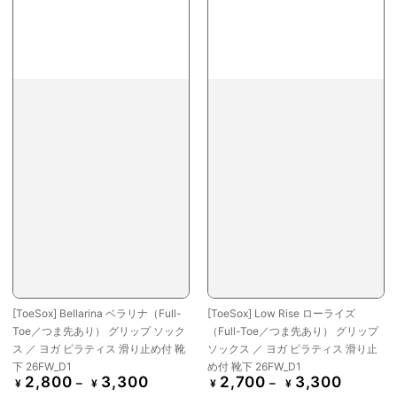
[ToeSox] Bellarina ベラリナ（Full-
[ToeSox] Low Rise ローライズ
Toe／つま先あり） グリップ ソック
（Full-Toe／つま先あり） グリップ
ス ／ ヨガ ピラティス 滑り止め付 靴
ソックス ／ ヨガ ピラティス 滑り止
下 26FW_D1
め付 靴下 26FW_D1
2,800
3,300
2,700
3,300
定
定
¥
¥
¥
¥